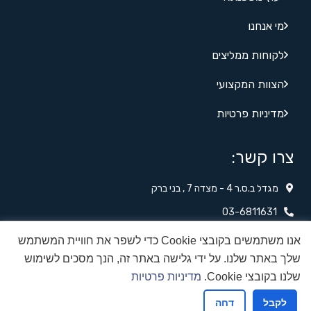
מי אנחנו
לקוחות ממליצים
הצוות המקצועי
מדיניות פרטיות
צרו קשר:
מגדל ב.ס.ר 4 - מצדה 7 , בני ברק
03-6811631
לשליחת הודעה מיידית‬‬
אנו משתמשים בקובצי Cookie כדי לשפר את חוויית המשתמש
שלך באתר שלנו. על ידי גלישה באתר זה, הנך מסכים לשימוש
office@nituv.net
שלנו בקובצי Cookie.
מדיניות פרטיות
לקבל
דחה
אפיק פרסום בניית אתרים
©
כל הזכויות שמורות