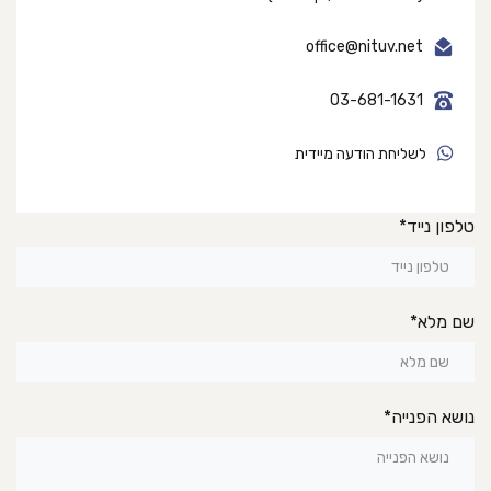
office@nituv.net
03-681-1631
לשליחת הודעה מיידית‬‬
טלפון נייד*
שם מלא*
נושא הפנייה*